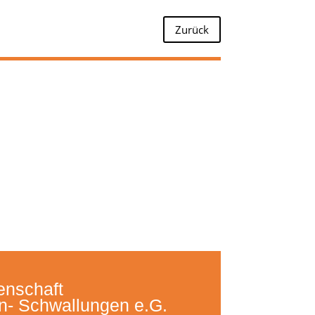
 Schulen
Für Betriebe
Zurück
enschaft
n- Schwallungen e.G.