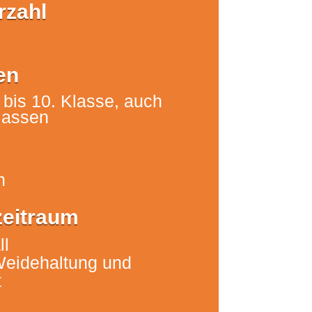
rzahl
en
 bis 10. Klasse, auch
klassen
n
eitraum
ll
eidehaltung und
t