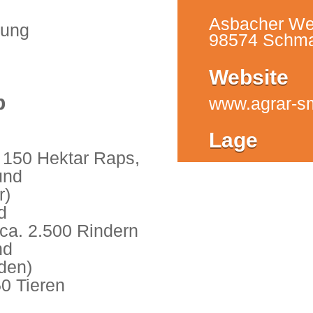
Asbacher We
tung
98574 Schma
Website
b
www.agrar-s
Lage
, 150 Hektar Raps,
und
r)
d
 ca. 2.500 Rindern
nd
den)
50 Tieren