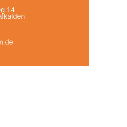
g 14
lkalden
m.de