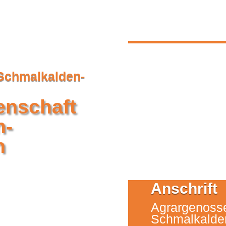
Übersicht der Betriebe
Werkzeugkasten
Für Kitas und
 Schmalkalden-
enschaft
n-
n
Anschrift
Agrargenoss
Schmalkalde