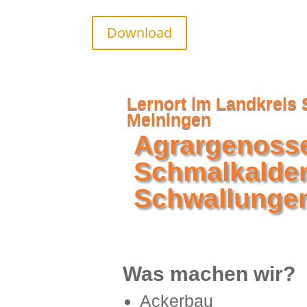
Startseite
Zum Projekt & Archiv
Download
Lernort im Landkreis
Meiningen
Agrargenoss
Schmalkalde
Schwallunge
Was machen wir?
Ackerbau