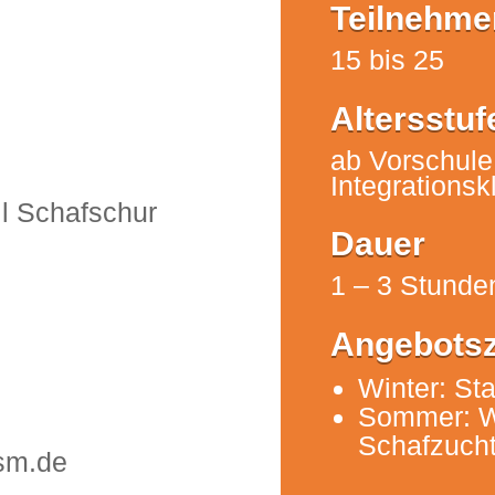
Teilnehme
15 bis 25
Altersstuf
ab Vorschule
Integrations
ll Schafschur
Dauer
1 – 3 Stunde
n
Angebotsz
Winter: Sta
Sommer: W
Schafzuch
sm.de